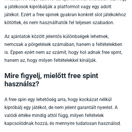
a játékosok kipróbálják a platformot vagy egy adott
játékot. Ezért a free spinek gyakran konkrét slot játékokhoz
kötöttek, és nem használhatók fel teljesen szabadon.
Az ajánlatok között jelentős különbségek lehetnek,
nemcsak a pörgetések számában, hanem a feltételekben
is. Éppen ezért nem az számít, hogy hol adnak free spint,
hanem az, hogy milyen feltételekkel kínálják.
Mire figyelj, mielőtt free spint
használsz?
A free spin egy lehetőség arra, hogy kockázat nélkül
kipróbálj egy játékot, de nem jelent garantált nyerést. A
valódi értéke mindig attól függ, milyen feltételek
kapcsolódnak hozzá, és mennyire tudatosan használod.