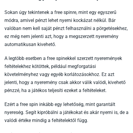
Sokan úgy tekintenek a free spinre, mint egy egyszerű
módra, amivel pénzt lehet nyerni kockázat nélkül. Bár
valóban nem kell saját pénzt felhasználni a pörgetésekhez,
ez még nem jelenti azt, hogy a megszerzett nyeremény
automatikusan kivehető.
A legtöbb esetben a free spinekkel szerzett nyeremények
feltételekhez kötöttek, például megforgatási
követelményhez vagy egyéb korlátozásokhoz. Ez azt
jelenti, hogy a nyeremény csak akkor válik valódi, kivehető
pénzzé, ha a játékos teljesíti ezeket a feltételeket.
Ezért a free spin inkább egy lehetőség, mint garantált
nyereség. Segít kipróbálni a játékokat és akár nyerni is, de a
valódi értéke mindig a feltételektől függ.