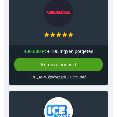
400.000 Ft
+ 100 Ingyen pörgetés
Kérem a bónuszt
18+, ÁSZF érvényesek
Bemutató