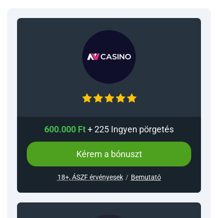
600.000 Ft
+ 225 Ingyen pörgetés
Kérem a bónuszt
18+, ÁSZF érvényesek
Bemutató