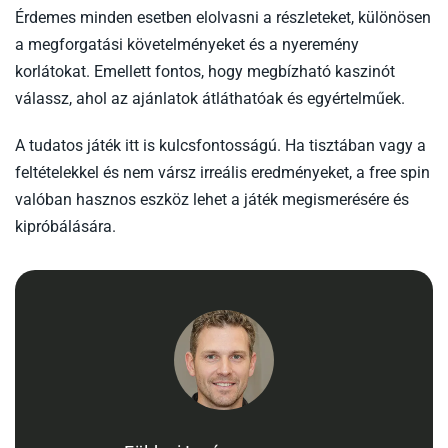
Érdemes minden esetben elolvasni a részleteket, különösen
a megforgatási követelményeket és a nyeremény
korlátokat. Emellett fontos, hogy megbízható kaszinót
válassz, ahol az ajánlatok átláthatóak és egyértelműek.
A tudatos játék itt is kulcsfontosságú. Ha tisztában vagy a
feltételekkel és nem vársz irreális eredményeket, a free spin
valóban hasznos eszköz lehet a játék megismerésére és
kipróbálására.