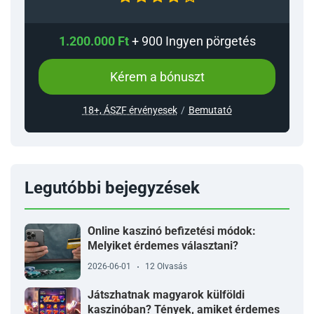
1.200.000 Ft
+ 900 Ingyen pörgetés
Kérem a bónuszt
18+, ÁSZF érvényesek
Bemutató
Legutóbbi bejegyzések
Online kaszinó befizetési módok:
Melyiket érdemes választani?
2026-06-01
12 Olvasás
Játszhatnak magyarok külföldi
kaszinóban? Tények, amiket érdemes