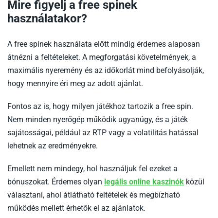
Mire figyelj a free spinek
használatakor?
A free spinek használata előtt mindig érdemes alaposan
átnézni a feltételeket. A megforgatási követelmények, a
maximális nyeremény és az időkorlát mind befolyásolják,
hogy mennyire éri meg az adott ajánlat.
Fontos az is, hogy milyen játékhoz tartozik a free spin.
Nem minden nyerőgép működik ugyanúgy, és a játék
sajátosságai, például az RTP vagy a volatilitás hatással
lehetnek az eredményekre.
Emellett nem mindegy, hol használjuk fel ezeket a
bónuszokat. Érdemes olyan
legális online kaszinók
közül
választani, ahol átlátható feltételek és megbízható
működés mellett érhetők el az ajánlatok.