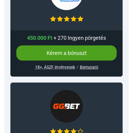
450.000 Ft
+ 270 Ingyen pörgetés
Kérem a bónuszt
18+, ÁSZF érvényesek
Bemutató