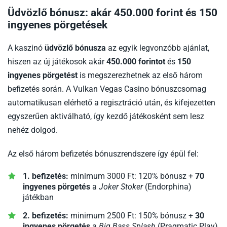
Üdvözlő bónusz: akár 450.000 forint és 150
ingyenes pörgetések
A kaszinó
üdvözlő bónusza
az egyik legvonzóbb ajánlat,
hiszen az új játékosok akár
450.000 forintot
és
150
ingyenes pörgetést
is megszerezhetnek az első három
befizetés során. A Vulkan Vegas Casino bónuszcsomag
automatikusan elérhető a regisztráció után, és kifejezetten
egyszerűen aktiválható, így kezdő játékosként sem lesz
nehéz dolgod.
Az első három befizetés bónuszrendszere így épül fel:
1. befizetés:
minimum 3000 Ft: 120% bónusz +
70
ingyenes pörgetés
a
Joker Stoker
(Endorphina)
játékban
2. befizetés:
minimum 2500 Ft: 150% bónusz +
30
ingyenes pörgetés
a
Big Bass Splash
(Pragmatic Play)