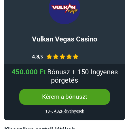
Vulkan Vegas Casino
4.8
/5
450.000 Ft
Bónusz + 150 Ingyenes
pörgetés
Kérem a bónuszt
18+, ÁSZF érvényesek