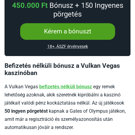
450.000 Ft
Bónusz + 150 Ingyenes
pörgetés
Kérem a bónuszt
18+, ÁSZF érvényesek
Befizetés nélküli bónusz a Vulkan Vegas
kaszinóban
A Vulkan Vegas
befizetés nélküli bónusz
egy remek
lehetőség azoknak, akik szeretnék kipróbálni a kaszinó
játékait valódi pénz kockáztatása nélkül. Az új játékosok
50 ingyen pörgetést
kapnak a Gates of Olympus játékon,
amit már a regisztráció és személyazonosítás után
automatikusan jóváír a rendszer.