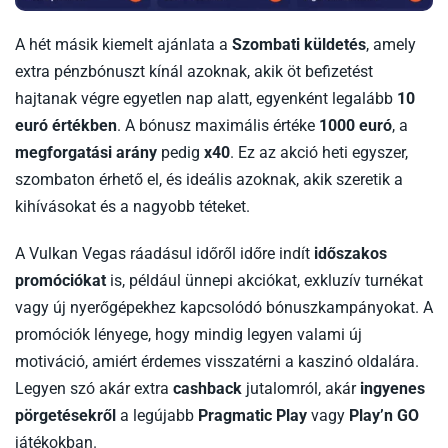
A hét másik kiemelt ajánlata a
Szombati küldetés
, amely
extra pénzbónuszt kínál azoknak, akik öt befizetést
hajtanak végre egyetlen nap alatt, egyenként legalább
10
euró értékben
. A bónusz maximális értéke
1000 euró
, a
megforgatási arány
pedig
x40
. Ez az akció heti egyszer,
szombaton érhető el, és ideális azoknak, akik szeretik a
kihívásokat és a nagyobb téteket.
A Vulkan Vegas ráadásul időről időre indít
időszakos
promóciókat
is, például ünnepi akciókat, exkluzív turnékat
vagy új nyerőgépekhez kapcsolódó bónuszkampányokat. A
promóciók lényege, hogy mindig legyen valami új
motiváció, amiért érdemes visszatérni a kaszinó oldalára.
Legyen szó akár extra
cashback
jutalomról, akár
ingyenes
pörgetésekről
a legújabb
Pragmatic Play
vagy
Play’n GO
játékokban.