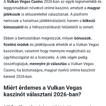
A
Vulkan Vegas Casino
2026-ban az egyik legismertebb és
Minimum befizetés:
leggyorsabban növekvő online kaszinó, amelyet a
magyar
3000 HUF
játékosok
is előszeretettel választanak. A platform
Kifizetési limit:
nemcsak a hatalmas játékkínálatáról, hanem a
bőkezű
Nincsenek limitek
bónuszairól
és a felhasználóbarát felületéről is ismert.
Kifizetési idő:
1-5 nap
Ebben a bemutatóban megnézzük, milyen
bónuszok
,
fizetési módok
Népszerű játékszolgáltatók:
és játéktípusok érhetők el a Vulkan Vegas
1x2 Gaming, Amatic, Belatra Games, BGaming,
kaszinóban, valamint hogy mennyire megbízható az
Betsoft, Big Time Gaming, Blueprint,
ügyfélszolgálat és a licencelés. A cikk végén pedig
Endorphina, Evoplay, Ezugi, Evolution Gaming,
Fugaso, GameArt, Gamomat, Goominbg
összefoglaljuk,
mennyire jó választás
a Vulkan Vegas
Games, Hacksaw Gaming, Iron Dog, iSoftBet,
Casino, ha biztonságos, magyar nyelvű online kaszinót
Kalamba, NetEnt, NoLimit City, Novomatic,
Play’n GO, Pragmatic Play, Push Gaming, Red
keresel 2026-ban.
Tiger, Relax Gaming, Slotmill, Spinomenal,
Swintt, Thunderkick, Yggdrasil
Miért érdemes a Vulkan Vegas
Elérhető nyelvek:
kaszinót választani 2026-ban?
Angol, Belgiumi, Bolgár, Brazíliai, Chilei, Finn,
Francia, Görög, Japán, Kanadai, Lengyel,
Magyar, Német, Orosz, Perui, Philippin,