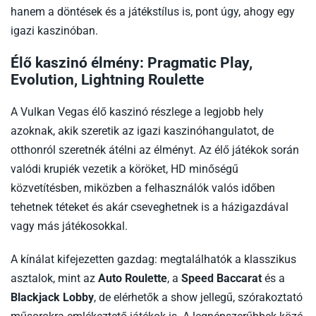
hanem a döntések és a játékstílus is, pont úgy, ahogy egy
igazi kaszinóban.
Élő kaszinó élmény: Pragmatic Play,
Evolution, Lightning Roulette
A Vulkan Vegas élő kaszinó részlege a legjobb hely
azoknak, akik szeretik az igazi kaszinóhangulatot, de
otthonról szeretnék átélni az élményt. Az élő játékok során
valódi krupiék vezetik a köröket, HD minőségű
közvetítésben, miközben a felhasználók valós időben
tehetnek téteket és akár cseveghetnek is a házigazdával
vagy más játékosokkal.
A kínálat kifejezetten gazdag: megtalálhatók a klasszikus
asztalok, mint az
Auto Roulette
, a
Speed Baccarat
és a
Blackjack Lobby
, de elérhetők a show jellegű, szórakoztató