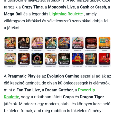
műsorokra emlékeztető játékok is. A legnépszerűbbek közé
tartozik a
Crazy Time
, a
Monopoly Live
, a
Cash or Crash
, a
Mega Ball
és a legendás
Lightning Roulette
, amely
villámgyors körökkel és véletlenszerű szorzókkal dobja fel
a játékot.
A
Pragmatic Play
és az
Evolution Gaming
asztalai adják az
élő kaszinó gerincét, de olyan különlegességek is elérhetők,
mint a
Fan Tan Live
, a
Dream Catcher
, a
PowerUp
Roulette
, vagy a ritkábban látott
Craps
és
Dragon Tiger
játékok. Mindezek egy modern, stabil és könnyen kezelhető
felületen futnak, ami még mobilon is tökéletes élményt