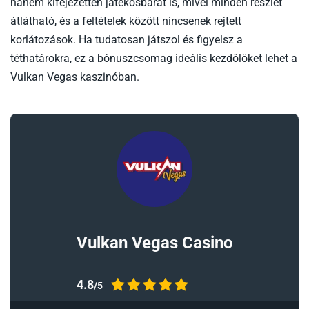
hanem kifejezetten játékosbarát is, mivel minden részlet
átlátható, és a feltételek között nincsenek rejtett
korlátozások. Ha tudatosan játszol és figyelsz a
téthatárokra, ez a bónuszcsomag ideális kezdőlöket lehet a
Vulkan Vegas kaszinóban.
Vulkan Vegas Casino
4.8
/5