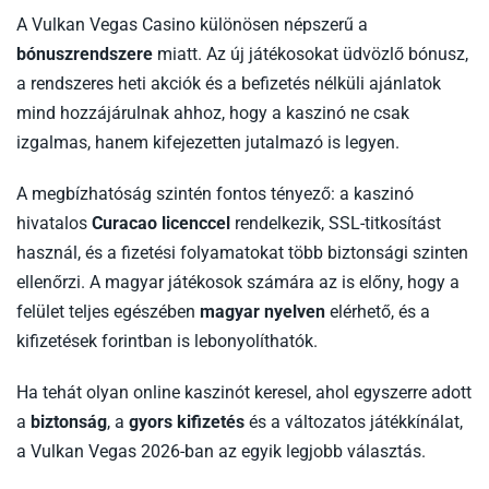
A Vulkan Vegas Casino különösen népszerű a
bónuszrendszere
miatt. Az új játékosokat üdvözlő bónusz,
a rendszeres heti akciók és a befizetés nélküli ajánlatok
mind hozzájárulnak ahhoz, hogy a kaszinó ne csak
izgalmas, hanem kifejezetten jutalmazó is legyen.
A megbízhatóság szintén fontos tényező: a kaszinó
hivatalos
Curacao licenccel
rendelkezik, SSL-titkosítást
használ, és a fizetési folyamatokat több biztonsági szinten
ellenőrzi. A magyar játékosok számára az is előny, hogy a
felület teljes egészében
magyar nyelven
elérhető, és a
kifizetések forintban is lebonyolíthatók.
Ha tehát olyan online kaszinót keresel, ahol egyszerre adott
a
biztonság
, a
gyors kifizetés
és a változatos játékkínálat,
a Vulkan Vegas 2026-ban az egyik legjobb választás.