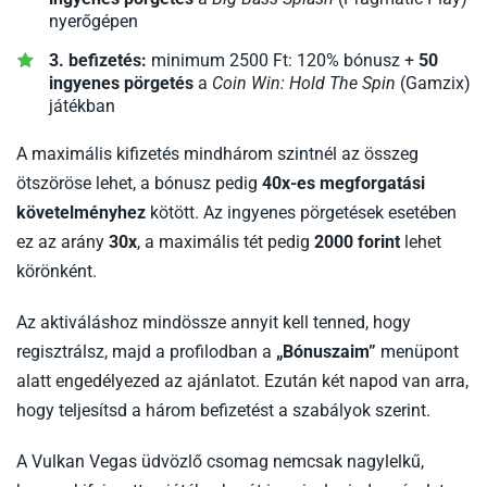
nyerőgépen
3. befizetés:
minimum 2500 Ft: 120% bónusz +
50
ingyenes pörgetés
a
Coin Win: Hold The Spin
(Gamzix)
játékban
A maximális kifizetés mindhárom szintnél az összeg
ötszöröse lehet, a bónusz pedig
40x-es megforgatási
követelményhez
kötött. Az ingyenes pörgetések esetében
ez az arány
30x
, a maximális tét pedig
2000 forint
lehet
körönként.
Az aktiváláshoz mindössze annyit kell tenned, hogy
regisztrálsz, majd a profilodban a
„Bónuszaim”
menüpont
alatt engedélyezed az ajánlatot. Ezután két napod van arra,
hogy teljesítsd a három befizetést a szabályok szerint.
A Vulkan Vegas üdvözlő csomag nemcsak nagylelkű,