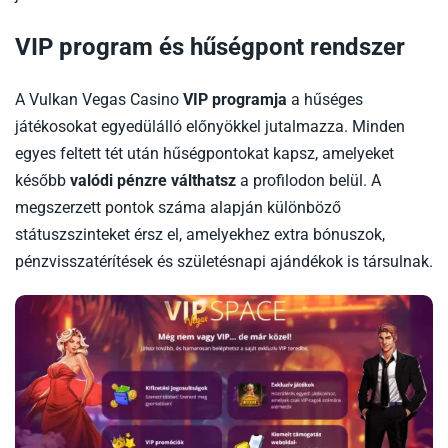
VIP program és hűségpont rendszer
A Vulkan Vegas Casino
VIP programja
a hűséges
játékosokat egyedülálló előnyökkel jutalmazza. Minden
egyes feltett tét után hűségpontokat kapsz, amelyeket
később
valódi pénzre válthatsz
a profilodon belül. A
megszerzett pontok száma alapján különböző
státuszszinteket érsz el, amelyekhez extra bónuszok,
pénzvisszatérítések és születésnapi ajándékok is társulnak.