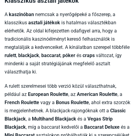
Klasszikus asztali játékok
A
kaszinóban
nemcsak a nyerőgépeké a főszerep, a
klasszikus
asztali játékok
is hatalmas választékban
elérhetők. Az oldal kifejezetten odafigyel arra, hogy a
tradicionális kaszinóélményt kereső felhasználók is
megtalálják a kedvenceiket. A kínálatban szerepel többféle
rulett
,
blackjack
,
baccarat
,
póker
és
craps
változat, így
mindenki a saját stratégiájának megfelelő asztalt
választhatja ki.
A rulett szerelmesei több verzió közül választhatnak,
például az
European Roulette
, az
American Roulette
, a
French Roulette
vagy a
Bonus Roulette
, ahol extra szorzók
is megjelenhetnek. A blackjack-rajongóknak ott a
Classic
Blackjack
, a
Multihand Blackjack
és a
Vegas Strip
Blackjack
, míg a baccarat kedvelői a
Baccarat Deluxe
és a
Mini Baccarat
asztalokon próbálhatják ki a szerencséjüket.