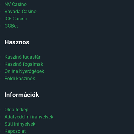
NV Casino
Vavada Casino
ICE Casino
GGBet
Hasznos
Kaszinó tudástár
Kaszinó fogalmak
Online Nyerőgépek
Földi kaszinók
Információk
Oldaltérkép
Adatvédelmi irányelvek
Süti irányelvek
Kapcsolat