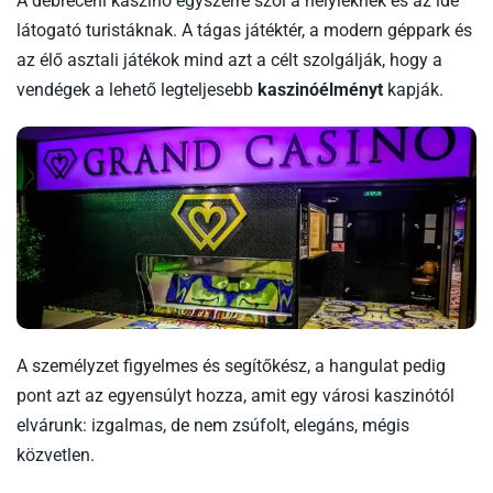
A debreceni kaszinó egyszerre szól a helyieknek és az ide
látogató turistáknak. A tágas játéktér, a modern géppark és
GrandCasino
az élő asztali játékok mind azt a célt szolgálják, hogy a
vendégek a lehető legteljesebb
kaszinóélményt
kapják.
Vegas.hu
TippmixPRO
A személyzet figyelmes és segítőkész, a hangulat pedig
pont azt az egyensúlyt hozza, amit egy városi kaszinótól
elvárunk: izgalmas, de nem zsúfolt, elegáns, mégis
közvetlen.