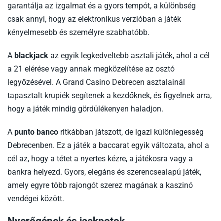
garantálja az izgalmat és a gyors tempót, a különbség
csak annyi, hogy az elektronikus verzióban a játék
kényelmesebb és személyre szabhatóbb.
A
blackjack
az egyik legkedveltebb asztali játék, ahol a cél
a 21 elérése vagy annak megközelítése az osztó
legyőzésével. A Grand Casino Debrecen asztalainál
tapasztalt krupiék segítenek a kezdőknek, és figyelnek arra,
hogy a játék mindig gördülékenyen haladjon.
A
punto banco
ritkábban játszott, de igazi különlegesség
Debrecenben. Ez a játék a baccarat egyik változata, ahol a
cél az, hogy a tétet a nyertes kézre, a játékosra vagy a
bankra helyezd. Gyors, elegáns és szerencsealapú játék,
amely egyre több rajongót szerez magának a kaszinó
vendégei között.