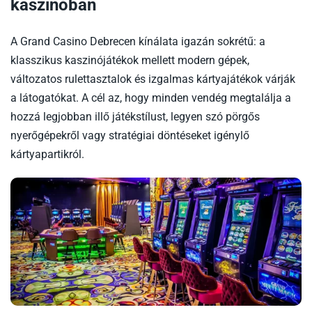
kaszinóban
A Grand Casino Debrecen kínálata igazán sokrétű: a
klasszikus kaszinójátékok mellett modern gépek,
változatos rulettasztalok és izgalmas kártyajátékok várják
a látogatókat. A cél az, hogy minden vendég megtalálja a
hozzá legjobban illő játékstílust, legyen szó pörgős
nyerőgépekről vagy stratégiai döntéseket igénylő
kártyapartikról.