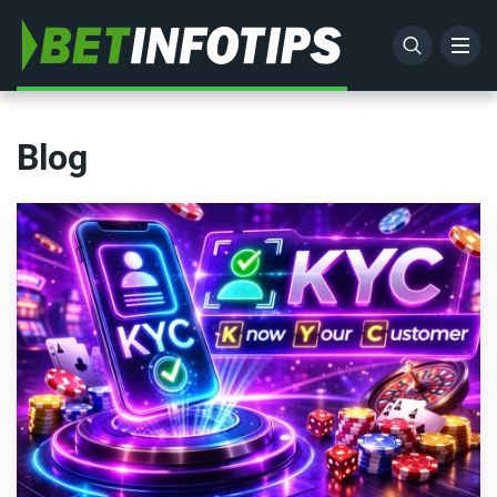
NV Casino
Kaszinó fogalmak
Casino Budapest
Vavada Casino
Szerencsejáték nyeremény adózás
Casino Sopron
Blog
ICE Casino
Blackjack szabályok
Casino Győr
Vulkan Vegas
Römi szabályok
Casino Pécs
20Bet Casino
Ultimate Texas Holdem
Casino Debrecen
22Bet Casino
Texas Holdem szabályok
Casino Miskolc
Lemon Casino
5 lapos póker szabályok
Onyx Casino
GGBet Casino
Rulett szabályok