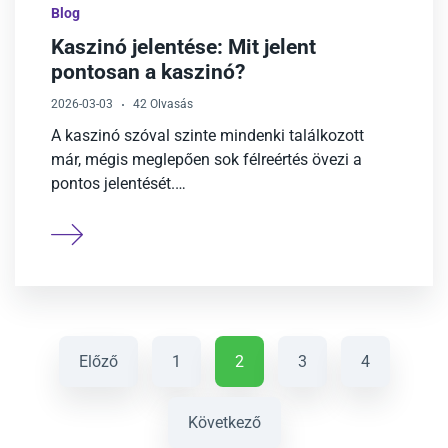
Blog
Kaszinó jelentése: Mit jelent
pontosan a kaszinó?
2026-03-03
42 Olvasás
A kaszinó szóval szinte mindenki találkozott
már, mégis meglepően sok félreértés övezi a
pontos jelentését.…
Előző
1
2
3
4
Következő