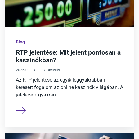
Blog
RTP jelentése: Mit jelent pontosan a
kaszinókban?
2026-03-13
37 Olvasás
Az RTP jelentése az egyik leggyakrabban
keresett fogalom az online kaszinók világában. A
játékosok gyakran…