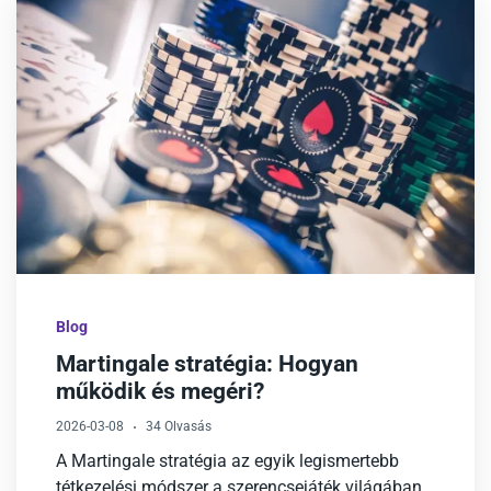
Blog
Martingale stratégia: Hogyan
működik és megéri?
2026-03-08
34 Olvasás
A Martingale stratégia az egyik legismertebb
tétkezelési módszer a szerencsejáték világában.