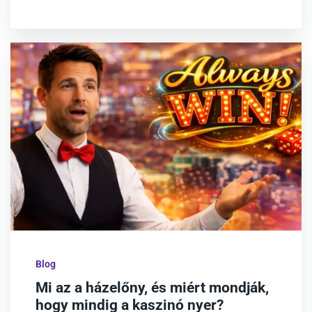
Blog
Mi az a házelőny, és miért mondják,
hogy mindig a kaszinó nyer?