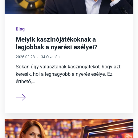
Blog
Melyik kaszinójátékoknak a
legjobbak a nyerési esélyei?
2026-03-28
34 Olvasás
Sokan úgy választanak kaszinójátékot, hogy azt
keresik, hol a legnagyobb a nyerés esélye. Ez
érthető,…